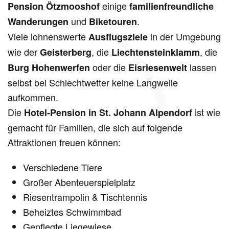
einige
Pension Ötzmooshof
familienfreundliche
und
.
Wanderungen
Biketouren
Viele lohnenswerte
in der Umgebung
Ausflugsziele
wie der
, die
, die
Geisterberg
Liechtensteinklamm
oder die
lassen
Burg Hohenwerfen
Eisriesenwelt
selbst bei Schlechtwetter keine Langweile
aufkommen.
Die
ist wie
Hotel-Pension in St. Johann Alpendorf
gemacht für Familien, die sich auf folgende
Attraktionen freuen können:
Verschiedene Tiere
Großer Abenteuerspielplatz
Riesentrampolin & Tischtennis
Beheiztes Schwimmbad
Gepflegte Liegewiese