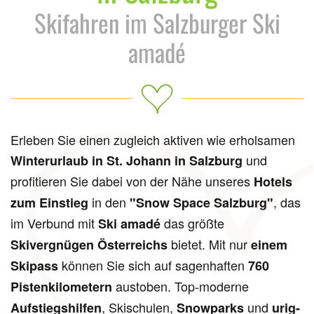
Skifahren im Salzburger Ski
amadé
Erleben Sie einen zugleich aktiven wie erholsamen
und
Winterurlaub in St. Johann in Salzburg
profitieren Sie dabei von der Nähe unseres
Hotels
in den
, das
zum Einstieg
"Snow Space Salzburg"
im Verbund mit
das größte
Ski amadé
bietet. Mit nur
Skivergnügen Österreichs
einem
können Sie sich auf sagenhaften
Skipass
760
austoben. Top-moderne
Pistenkilometern
, Skischulen,
und
Aufstiegshilfen
Snowparks
urig-