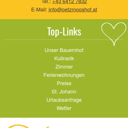
Tel.:
+43 6412 7832
E-Mail:
info@o
etzmooshof.at
Top-Links
Unser Bauernhof
Kulinarik
Zimmer
Ferienwohnungen
Preise
St. Johann
Urlaubsanfrage
Wetter