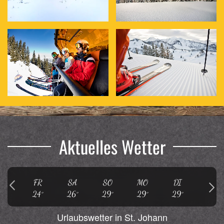
Aktuelles Wetter
FR
SA
SO
MO
DI
MI
24°
26°
29°
29°
29°
30°
Urlaubswetter in St. Johann