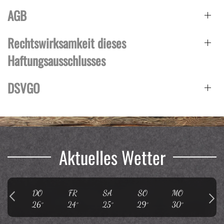
AGB
Rechtswirksamkeit dieses
Haftungsausschlusses
DSVGO
Aktuelles Wetter
DO
FR
SA
SO
MO
DI
26°
24°
25°
29°
30°
30°