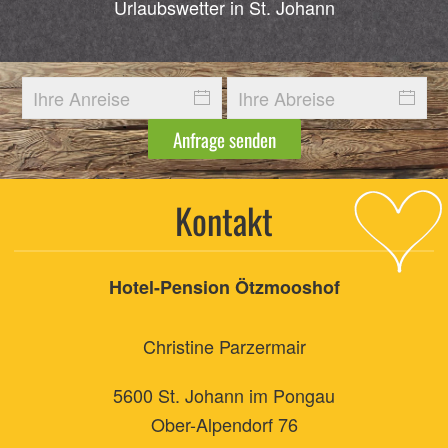
Urlaubswetter in St. Johann
Anfrage senden
Kontakt
Hotel-Pension Ötzmooshof
Christine Parzermair
5600 St. Johann im Pongau
Ober-Alpendorf 76