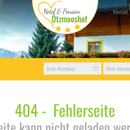
t. Johann
Kontakt
Hotelurlaub Pongau Winter
Hotel Urlaub Stjohann Ferien
Hotel Urlaub Zimmer 2
Urlaub Stjohann Pongau
Urlaub Stjohann Pong
404 - Fehlerseite
eite kann nicht geladen wer