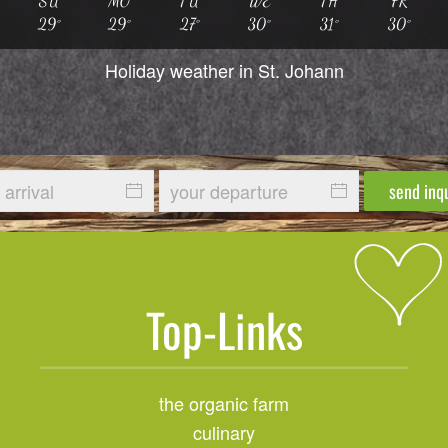
SU
MO
TU
WE
TH
FR
29°
29°
27°
30°
31°
30°
Holiday weather in St. Johann
send inq
Top-Links
the organic farm
culinary