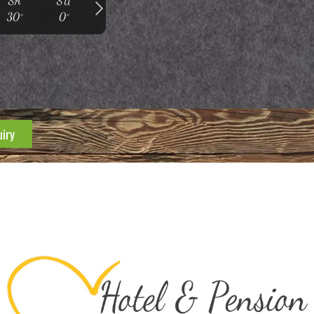
SA
SU
30°
0°
uiry