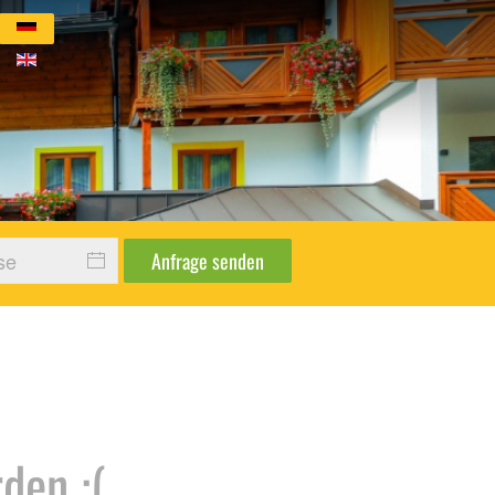
wohnung Berglilie
 Salzburg Familie Sonnenrast
au Salzburg Familie Alpendorf
Anfrage senden
den :(