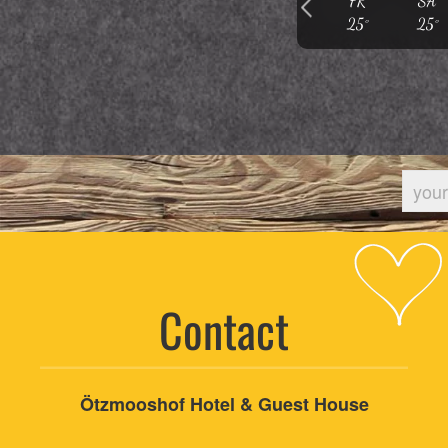
FR
SA
25°
25°
Contact
Ötzmooshof Hotel & Guest House